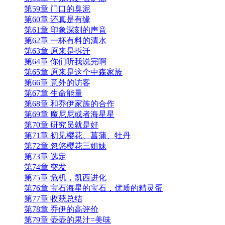
第59章 门口的臭泥
第60章 还真是有缘
第61章 印象深刻的声音
第62章 一杯有料的清水
第63章 原来是拆迁
第64章 你们听我说完啊
第65章 原来是这个中森家族
第66章 意外的访客
第67章 生命能量
第68章 和乔伊家族的合作
第69章 魔尼尼或者海星星
第70章 研究员就是好
第71章 初见樱花、菖蒲、牡丹
第72章 忽悠樱花三姐妹
第73章 选定
第74章 突发
第75章 危机，凯西进化
第76章 宝石海星的宝石，优质的精灵蛋
第77章 收获总结
第78章 乔伊的高评价
第79章 壶壶的果汁=美味