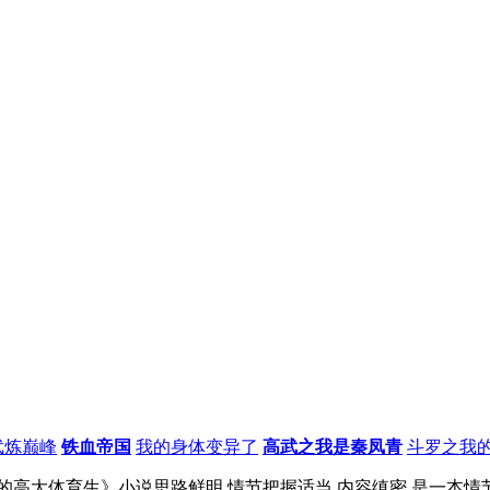
武炼巅峰
铁血帝国
我的身体变异了
高武之我是秦凤青
斗罗之我
高大体育生》小说思路鲜明,情节把握适当,内容缜密,是一本情