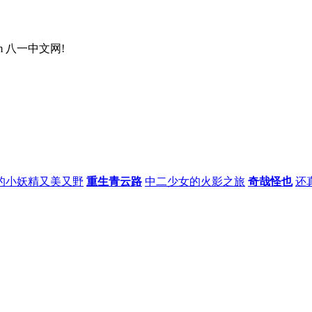
m 八一中文网!
的小妖精又美又野
重生青云路
中二少女的火影之旅
奇哉怪也
还