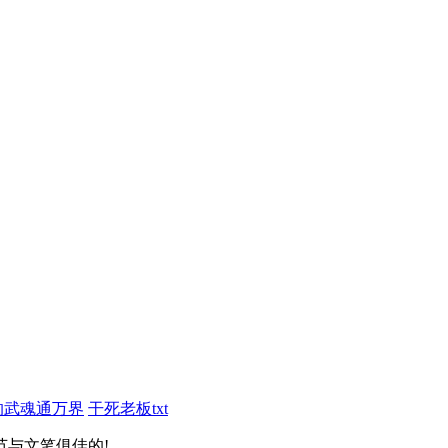
的武魂通万界
干死老板txt
节与文笔俱佳的!