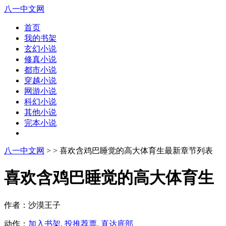
八一中文网
首页
我的书架
玄幻小说
修真小说
都市小说
穿越小说
网游小说
科幻小说
其他小说
完本小说
八一中文网
>
> 喜欢含鸡巴睡觉的高大体育生最新章节列表
喜欢含鸡巴睡觉的高大体育生
作者：沙漠王子
动作：
加入书架
,
投推荐票
,
直达底部