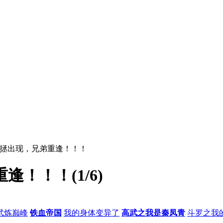
包拯出现，兄弟重逢！！！
！！！(1/6)
武炼巅峰
铁血帝国
我的身体变异了
高武之我是秦凤青
斗罗之我