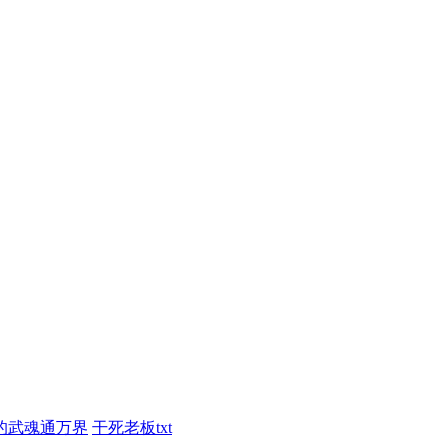
的武魂通万界
干死老板txt