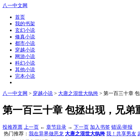
八一中文网
首页
我的书架
玄幻小说
修真小说
都市小说
穿越小说
网游小说
科幻小说
其他小说
完本小说
八一中文网
>
穿越小说
>
大唐之混世大纨绔
> 第一百三十章 
第一百三十章 包拯出现，兄弟重逢
投推荐票
上一页
←
章节目录
→
下一页
加入书签
错误/举报
热门推荐：
我在异界做恶龙
大唐之混世大纨绔
我！共享男友