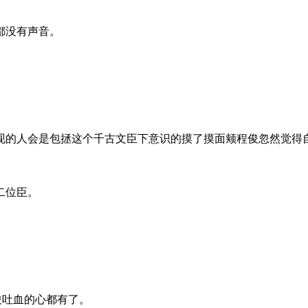
都没有声音。
。
的人会是包拯这个千古文臣下意识的摸了摸面颊程俊忽然觉得
二位臣。
程俊吐血的心都有了。