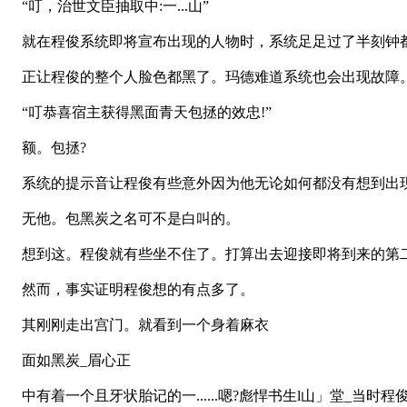
“叮，治世文臣抽取中:一...山”
就在程俊系统即将宣布出现的人物时，系统足足过了半刻钟
正让程俊的整个人脸色都黑了。玛德难道系统也会出现故障
“叮恭喜宿主获得黑面青天包拯的效忠!”
额。包拯?
系统的提示音让程俊有些意外因为他无论如何都没有想到出现
无他。包黑炭之名可不是白叫的。
想到这。程俊就有些坐不住了。打算出去迎接即将到来的第
然而，事实证明程俊想的有点多了。
其刚刚走出宫门。就看到一个身着麻衣
面如黑炭_眉心正
中有着一个且牙状胎记的一......嗯?彪悍书生l山」堂_当时