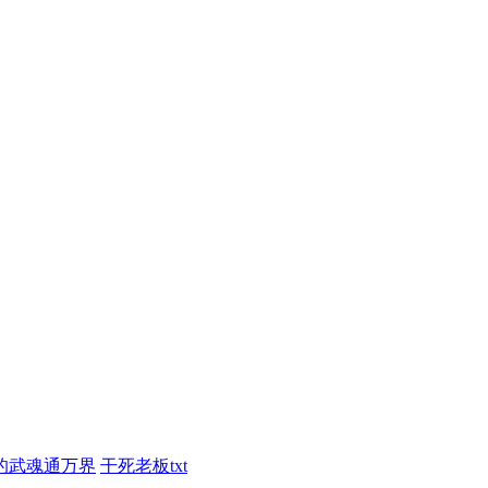
的武魂通万界
干死老板txt