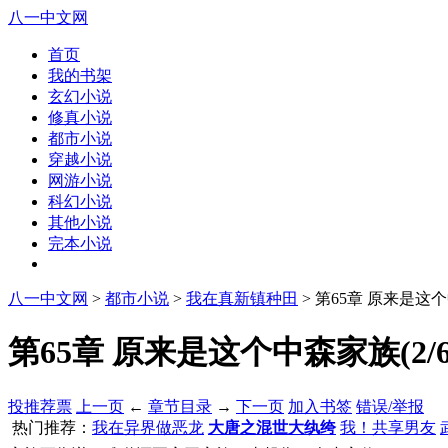
八一中文网
首页
我的书架
玄幻小说
修真小说
都市小说
穿越小说
网游小说
科幻小说
其他小说
完本小说
八一中文网
>
都市小说
>
我在真新镇种田
> 第65章 原来是这
第65章 原来是这个中森家族(2/6
投推荐票
上一页
←
章节目录
→
下一页
加入书签
错误/举报
热门推荐：
我在异界做恶龙
大唐之混世大纨绔
我！共享男友