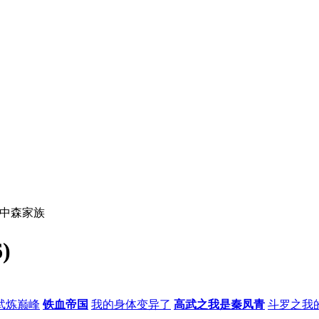
个中森家族
)
武炼巅峰
铁血帝国
我的身体变异了
高武之我是秦凤青
斗罗之我