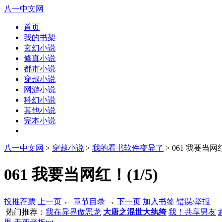
八一中文网
首页
我的书架
玄幻小说
修真小说
都市小说
穿越小说
网游小说
科幻小说
其他小说
完本小说
八一中文网
>
穿越小说
>
我的看书软件变异了
> 061 我要当网
061 我要当网红！(1/5)
投推荐票
上一页
←
章节目录
→
下一页
加入书签
错误/举报
热门推荐：
我在异界做恶龙
大唐之混世大纨绔
我！共享男友