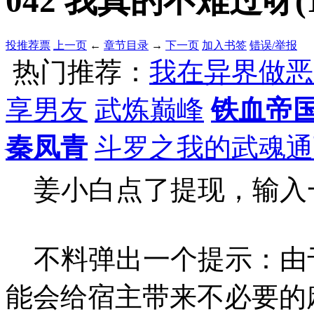
042 我真的不难过呀(1
投推荐票
上一页
←
章节目录
→
下一页
加入书签
错误/举报
热门推荐：
我在异界做恶
享男友
武炼巅峰
铁血帝
秦凤青
斗罗之我的武魂通
姜小白点了提现，输入
不料弹出一个提示：由
能会给宿主带来不必要的