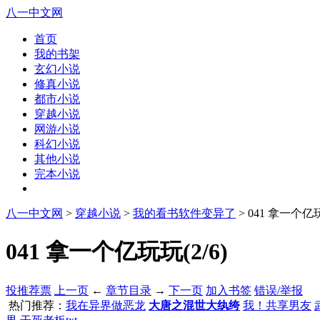
八一中文网
首页
我的书架
玄幻小说
修真小说
都市小说
穿越小说
网游小说
科幻小说
其他小说
完本小说
八一中文网
>
穿越小说
>
我的看书软件变异了
> 041 拿一个亿
041 拿一个亿玩玩(2/6)
投推荐票
上一页
←
章节目录
→
下一页
加入书签
错误/举报
热门推荐：
我在异界做恶龙
大唐之混世大纨绔
我！共享男友