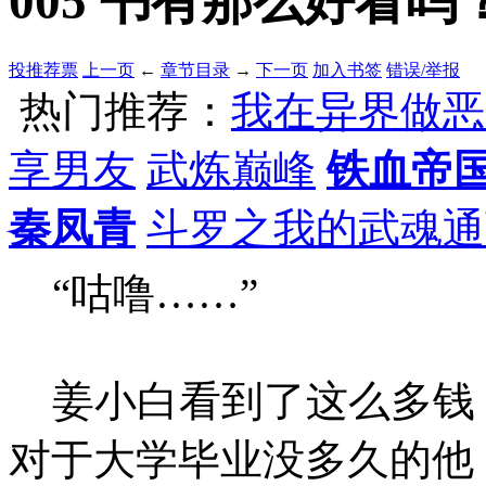
005 书有那么好看吗？(
投推荐票
上一页
←
章节目录
→
下一页
加入书签
错误/举报
热门推荐：
我在异界做恶
享男友
武炼巅峰
铁血帝
秦凤青
斗罗之我的武魂通
“咕噜……”
姜小白看到了这么多钱
对于大学毕业没多久的他