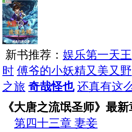
新书推荐：
娱乐第一天王
时
傅爷的小妖精又美又野
之旅
奇哉怪也
还真有这
《大唐之流氓圣师》最新
第四十三章 妻妾